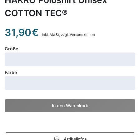
HAKRO Poloshirt Unisex
COTTON TEC®
31,90
€
inkl. MwSt,
zzgl. Versandkosten
Größe
Farbe
Artikelinfos