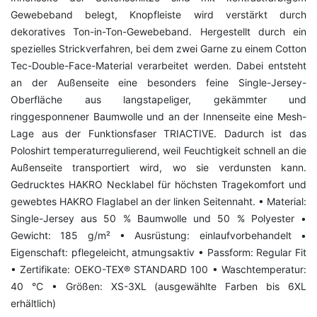
Gewebeband belegt, Knopfleiste wird verstärkt durch
dekoratives Ton-in-Ton-Gewebeband. Hergestellt durch ein
spezielles Strickverfahren, bei dem zwei Garne zu einem Cotton
Tec-Double-Face-Material verarbeitet werden. Dabei entsteht
an der Außenseite eine besonders feine Single-Jersey-
Oberfläche aus langstapeliger, gekämmter und
ringgesponnener Baumwolle und an der Innenseite eine Mesh-
Lage aus der Funktionsfaser TRIACTIVE. Dadurch ist das
Poloshirt temperaturregulierend, weil Feuchtigkeit schnell an die
Außenseite transportiert wird, wo sie verdunsten kann.
Gedrucktes HAKRO Necklabel für höchsten Tragekomfort und
gewebtes HAKRO Flaglabel an der linken Seitennaht. • Material:
Single-Jersey aus 50 % Baumwolle und 50 % Polyester •
Gewicht: 185 g/m² • Ausrüstung: einlaufvorbehandelt •
Eigenschaft: pflegeleicht, atmungsaktiv • Passform: Regular Fit
• Zertifikate: OEKO-TEX® STANDARD 100 • Waschtemperatur:
40 °C • Größen: XS-3XL (ausgewählte Farben bis 6XL
erhältlich)